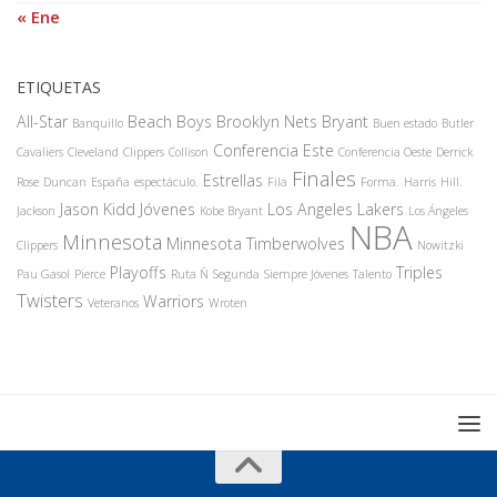
« Ene
ETIQUETAS
All-Star
Beach Boys
Brooklyn Nets
Bryant
Banquillo
Buen estado
Butler
Conferencia Este
Cavaliers
Cleveland
Clippers
Collison
Conferencia Oeste
Derrick
Finales
Estrellas
Rose
Duncan
España
espectáculo.
Fila
Forma.
Harris
Hill.
Jason Kidd
Jóvenes
Los Angeles Lakers
Jackson
Kobe Bryant
Los Ángeles
NBA
Minnesota
Minnesota Timberwolves
Clippers
Nowitzki
Playoffs
Triples
Pau Gasol
Pierce
Ruta Ñ
Segunda
Siempre Jóvenes
Talento
Twisters
Warriors
Veteranos
Wroten