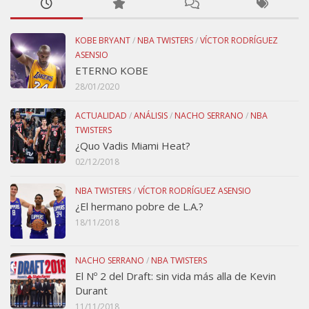
KOBE BRYANT
/
NBA TWISTERS
/
VÍCTOR RODRÍGUEZ
ASENSIO
ETERNO KOBE
28/01/2020
ACTUALIDAD
/
ANÁLISIS
/
NACHO SERRANO
/
NBA
TWISTERS
¿Quo Vadis Miami Heat?
02/12/2018
NBA TWISTERS
/
VÍCTOR RODRÍGUEZ ASENSIO
¿El hermano pobre de L.A.?
18/11/2018
NACHO SERRANO
/
NBA TWISTERS
El Nº 2 del Draft: sin vida más alla de Kevin
Durant
11/11/2018