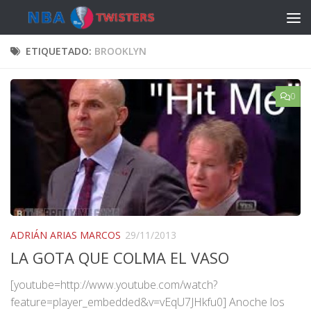
Saltar al contenido
ETIQUETADO:
BROOKLYN
0
ADRIÁN ARIAS MARCOS
29/11/2013
LA GOTA QUE COLMA EL VASO
[youtube=http://www.youtube.com/watch?
feature=player_embedded&v=vEqU7JHkfu0] Anoche los