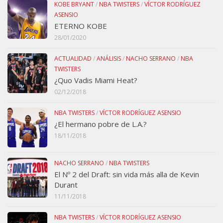
KOBE BRYANT
/
NBA TWISTERS
/
VÍCTOR RODRÍGUEZ
ASENSIO
ETERNO KOBE
28/01/2020
ACTUALIDAD
/
ANÁLISIS
/
NACHO SERRANO
/
NBA
TWISTERS
¿Quo Vadis Miami Heat?
02/12/2018
NBA TWISTERS
/
VÍCTOR RODRÍGUEZ ASENSIO
¿El hermano pobre de L.A.?
18/11/2018
NACHO SERRANO
/
NBA TWISTERS
El Nº 2 del Draft: sin vida más alla de Kevin
Durant
11/11/2018
NBA TWISTERS
/
VÍCTOR RODRÍGUEZ ASENSIO