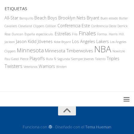
ETIQUETAS
All-Star
Beach Boys
Brooklyn Nets
Bryant
Banquillo
Buen estado
Butler
Conferencia Este
Cavaliers
Cleveland
Clippers
Collison
Conferencia Oeste
Derrick
Finales
Estrellas
Rose
Duncan
España
espectáculo.
Fila
Forma.
Harris
Hill.
Jason Kidd
Jóvenes
Los Angeles Lakers
Jackson
Kobe Bryant
Los Ángeles
NBA
Minnesota
Minnesota Timberwolves
Clippers
Nowitzki
Playoffs
Triples
Pau Gasol
Pierce
Ruta Ñ
Segunda
Siempre Jóvenes
Talento
Twisters
Warriors
Veteranos
Wroten
Funciona con
- Diseñado con el
Tema Hueman