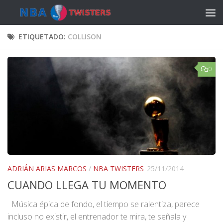
Saltar al contenido
ETIQUETADO:
COLLISON
0
ADRIÁN ARIAS MARCOS
/
NBA TWISTERS
25/11/2014
CUANDO LLEGA TU MOMENTO
Música épica de fondo, el tiempo se ralentiza, parece
incluso no existir, el entrenador te mira, te señala y