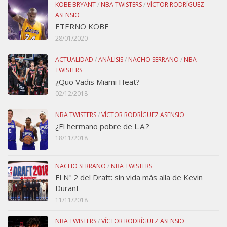
KOBE BRYANT
/
NBA TWISTERS
/
VÍCTOR RODRÍGUEZ
ASENSIO
ETERNO KOBE
28/01/2020
ACTUALIDAD
/
ANÁLISIS
/
NACHO SERRANO
/
NBA
TWISTERS
¿Quo Vadis Miami Heat?
02/12/2018
NBA TWISTERS
/
VÍCTOR RODRÍGUEZ ASENSIO
¿El hermano pobre de L.A.?
18/11/2018
NACHO SERRANO
/
NBA TWISTERS
El Nº 2 del Draft: sin vida más alla de Kevin
Durant
11/11/2018
NBA TWISTERS
/
VÍCTOR RODRÍGUEZ ASENSIO