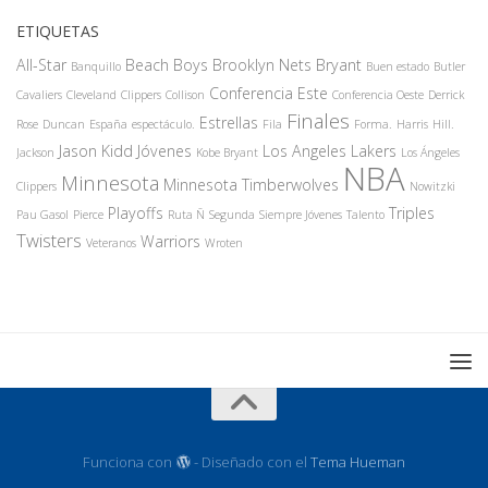
ETIQUETAS
All-Star
Beach Boys
Brooklyn Nets
Bryant
Banquillo
Buen estado
Butler
Conferencia Este
Cavaliers
Cleveland
Clippers
Collison
Conferencia Oeste
Derrick
Finales
Estrellas
Rose
Duncan
España
espectáculo.
Fila
Forma.
Harris
Hill.
Jason Kidd
Jóvenes
Los Angeles Lakers
Jackson
Kobe Bryant
Los Ángeles
NBA
Minnesota
Minnesota Timberwolves
Clippers
Nowitzki
Playoffs
Triples
Pau Gasol
Pierce
Ruta Ñ
Segunda
Siempre Jóvenes
Talento
Twisters
Warriors
Veteranos
Wroten
Funciona con
- Diseñado con el
Tema Hueman