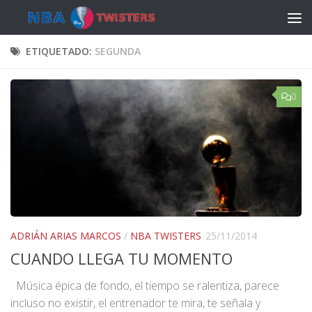
Saltar al contenido
ETIQUETADO:
SEGUNDA
0
ADRIÁN ARIAS MARCOS
/
NBA TWISTERS
25/11/2014
CUANDO LLEGA TU MOMENTO
Música épica de fondo, el tiempo se ralentiza, parece
incluso no existir, el entrenador te mira, te señala y