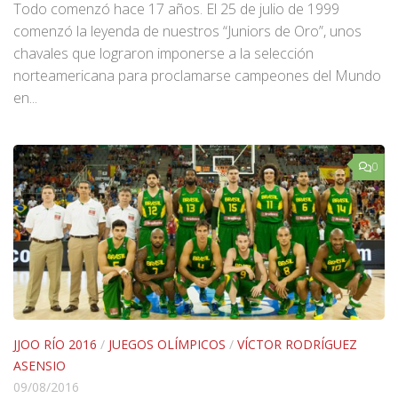
Todo comenzó hace 17 años. El 25 de julio de 1999
comenzó la leyenda de nuestros “Juniors de Oro”, unos
chavales que lograron imponerse a la selección
norteamericana para proclamarse campeones del Mundo
en...
0
JJOO RÍO 2016
/
JUEGOS OLÍMPICOS
/
VÍCTOR RODRÍGUEZ
ASENSIO
09/08/2016