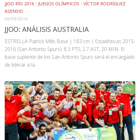
JJOO RÍO 2016
/
JUEGOS OLÍMPICOS
/
VÍCTOR RODRÍGUEZ
ASENSIO
06/08/2016
JJOO: ANÁLISIS AUSTRALIA
ESTRELLA Patrick Mills Base | 183 cm | Estadísticas 2015-
2016 (San Antonio Spurs): 8.3 PTS, 2.7 AST, 20 MIN. El
base suplente de los San Antonio Spurs será el encargado
de liderar a la...
0