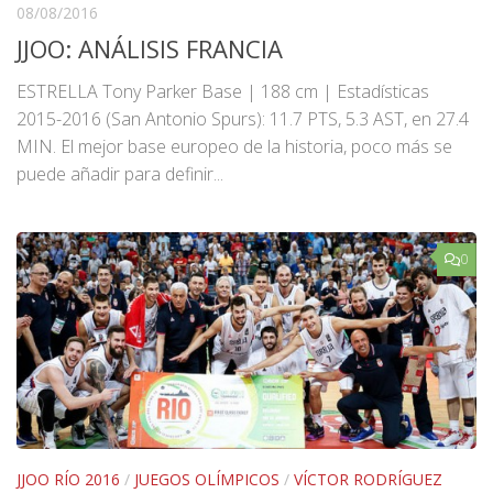
08/08/2016
JJOO: ANÁLISIS FRANCIA
ESTRELLA Tony Parker Base | 188 cm | Estadísticas
2015-2016 (San Antonio Spurs): 11.7 PTS, 5.3 AST, en 27.4
MIN. El mejor base europeo de la historia, poco más se
puede añadir para definir...
0
JJOO RÍO 2016
/
JUEGOS OLÍMPICOS
/
VÍCTOR RODRÍGUEZ