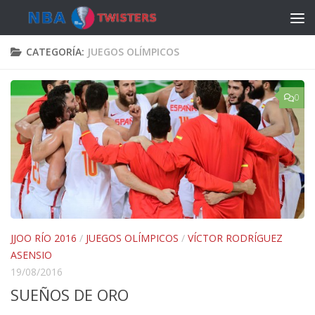
Saltar al contenido
CATEGORÍA:
JUEGOS OLÍMPICOS
0
JJOO RÍO 2016
/
JUEGOS OLÍMPICOS
/
VÍCTOR RODRÍGUEZ
ASENSIO
19/08/2016
SUEÑOS DE ORO