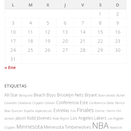
L
M
X
J
V
S
D
1
2
3
4
5
6
7
8
9
10
11
12
13
14
15
16
17
18
19
20
21
22
23
24
25
26
27
28
29
30
31
« Ene
ETIQUETAS
All-Star
Beach Boys
Brooklyn Nets
Bryant
Banquillo
Buen estado
Butler
Conferencia Este
Cavaliers
Cleveland
Clippers
Collison
Conferencia Oeste
Derrick
Finales
Estrellas
Rose
Duncan
España
espectáculo.
Fila
Forma.
Harris
Hill.
Jason Kidd
Jóvenes
Los Angeles Lakers
Jackson
Kobe Bryant
Los Ángeles
NBA
Minnesota
Minnesota Timberwolves
Clippers
Nowitzki