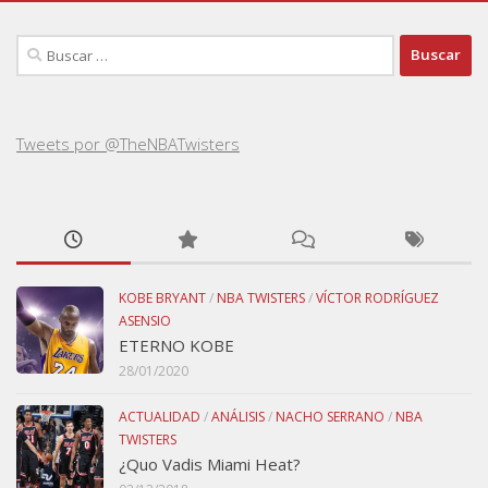
Buscar:
Tweets por @TheNBATwisters
KOBE BRYANT
/
NBA TWISTERS
/
VÍCTOR RODRÍGUEZ
ASENSIO
ETERNO KOBE
28/01/2020
ACTUALIDAD
/
ANÁLISIS
/
NACHO SERRANO
/
NBA
TWISTERS
¿Quo Vadis Miami Heat?