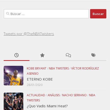
Buscar:
Tweets por @TheNBATwisters
KOBE BRYANT
/
NBA TWISTERS
/
VÍCTOR RODRÍGUEZ
ASENSIO
ETERNO KOBE
28/01/2020
ACTUALIDAD
/
ANÁLISIS
/
NACHO SERRANO
/
NBA
TWISTERS
¿Quo Vadis Miami Heat?