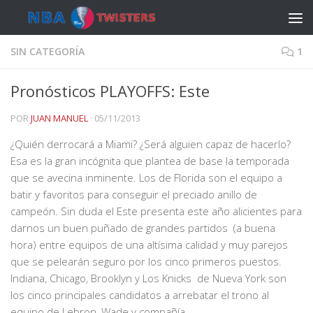
Saltar al contenido
SIN CATEGORÍA
1
Pronósticos PLAYOFFS: Este
POR
JUAN MANUEL
·
05/11/2013
¿Quién derrocará a Miami? ¿Será alguien capaz de hacerlo?
Esa es la gran incógnita que plantea de base la temporada
que se avecina inminente. Los de Florida son el equipo a
batir y favoritos para conseguir el preciado anillo de
campeón. Sin duda el Este presenta este año alicientes para
darnos un buen puñado de grandes partidos (a buena
hora) entre equipos de una altísima calidad y muy parejos
que se pelearán seguro por los cinco primeros puestos.
Indiana, Chicago, Brooklyn y Los Knicks de Nueva York son
los cinco principales candidatos a arrebatar el trono al
equipo de Lebron, Wade y compañía.