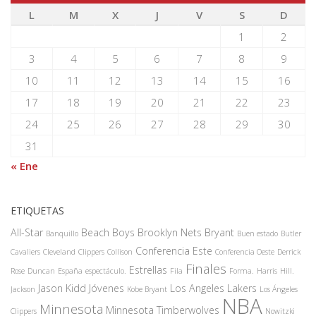
L
M
X
J
V
S
D
1
2
3
4
5
6
7
8
9
10
11
12
13
14
15
16
17
18
19
20
21
22
23
24
25
26
27
28
29
30
31
« Ene
ETIQUETAS
All-Star
Beach Boys
Brooklyn Nets
Bryant
Banquillo
Buen estado
Butler
Conferencia Este
Cavaliers
Cleveland
Clippers
Collison
Conferencia Oeste
Derrick
Finales
Estrellas
Rose
Duncan
España
espectáculo.
Fila
Forma.
Harris
Hill.
Jason Kidd
Jóvenes
Los Angeles Lakers
Jackson
Kobe Bryant
Los Ángeles
NBA
Minnesota
Minnesota Timberwolves
Clippers
Nowitzki