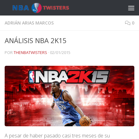
Saltar al contenido
ADRIÁN ARIAS MARCOS
0
ANÁLISIS NBA 2K15
POR
THENBATWISTERS
·
02/01/2015
A pesar de haber pasado casi tres meses de su