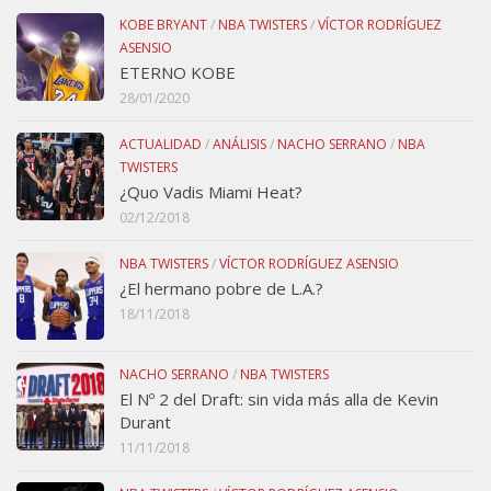
KOBE BRYANT
/
NBA TWISTERS
/
VÍCTOR RODRÍGUEZ
ASENSIO
ETERNO KOBE
28/01/2020
ACTUALIDAD
/
ANÁLISIS
/
NACHO SERRANO
/
NBA
TWISTERS
¿Quo Vadis Miami Heat?
02/12/2018
NBA TWISTERS
/
VÍCTOR RODRÍGUEZ ASENSIO
¿El hermano pobre de L.A.?
18/11/2018
NACHO SERRANO
/
NBA TWISTERS
El Nº 2 del Draft: sin vida más alla de Kevin
Durant
11/11/2018