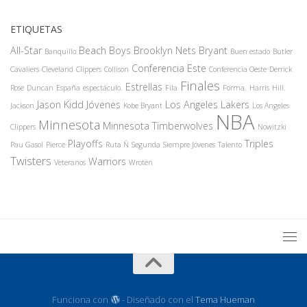
ETIQUETAS
All-Star
Beach Boys
Brooklyn Nets
Bryant
Banquillo
Buen estado
Butler
Conferencia Este
Cavaliers
Cleveland
Clippers
Collison
Conferencia Oeste
Derrick
Finales
Estrellas
Rose
Duncan
España
espectáculo.
Fila
Forma.
Harris
Hill.
Jason Kidd
Jóvenes
Los Angeles Lakers
Jackson
Kobe Bryant
Los Ángeles
NBA
Minnesota
Minnesota Timberwolves
Clippers
Nowitzki
Playoffs
Triples
Pau Gasol
Pierce
Ruta Ñ
Segunda
Siempre Jóvenes
Talento
Twisters
Warriors
Veteranos
Wroten
Funciona con
- Diseñado con el
Tema Hueman