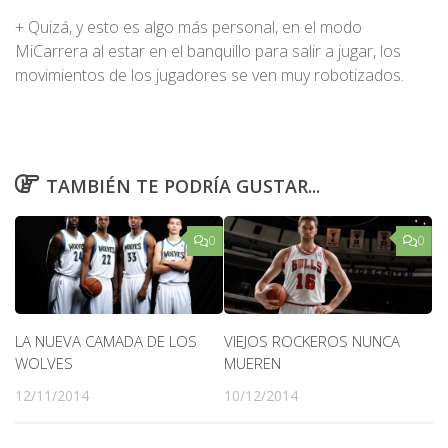
+ Quizá, y esto es algo más personal, en el modo
MiCarrera al estar en el banquillo para salir a jugar, los
movimientos de los jugadores se ven muy robotizados.
TAMBIÉN TE PODRÍA GUSTAR...
0
0
LA NUEVA CAMADA DE LOS
VIEJOS ROCKEROS NUNCA
WOLVES
MUEREN
12/11/2014
10/12/2014